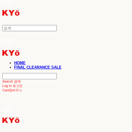
KYö
KYö
HOME
FINAL CLEARANCE SALE
Search
검색
Log In
로그인
Cart
장바구니
KYö