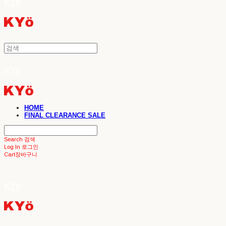
KYö
KYö
HOME
FINAL CLEARANCE SALE
Search
검색
Log In
로그인
Cart
장바구니
KYö