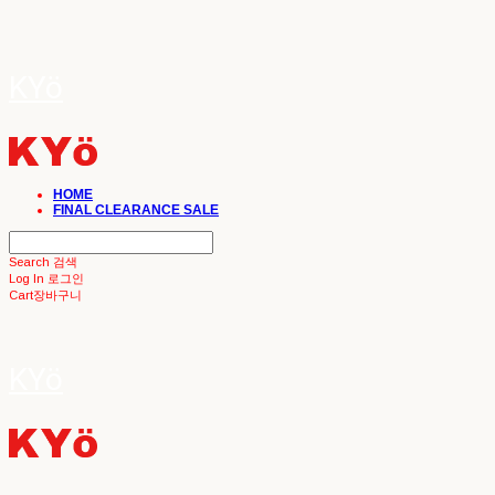
KYö
HOME
FINAL CLEARANCE SALE
Search
검색
Log In
로그인
Cart
장바구니
KYö