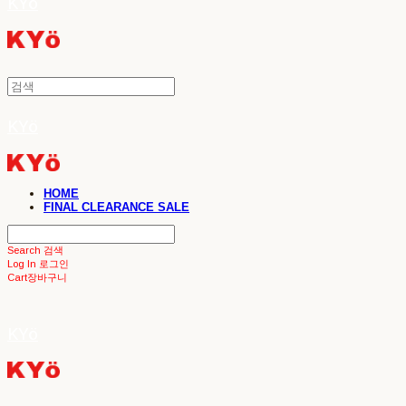
KYö
KYö
HOME
FINAL CLEARANCE SALE
Search
검색
Log In
로그인
Cart
장바구니
KYö